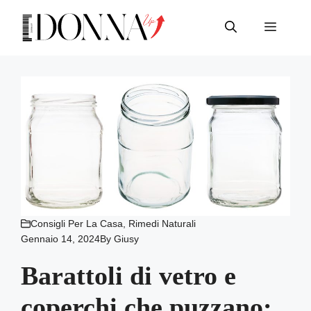
Vai
al
Menu
contenuto
Consigli Per La Casa
,
Rimedi Naturali
Gennaio 14, 2024
By
Giusy
Barattoli di vetro e
coperchi che puzzano: