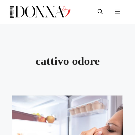
Vai
al
Menu
contenuto
cattivo odore