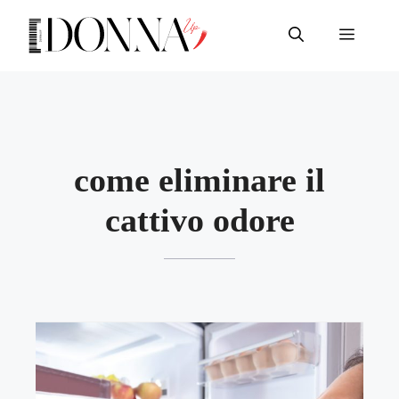
Vai
al
Menu
contenuto
come eliminare il
cattivo odore