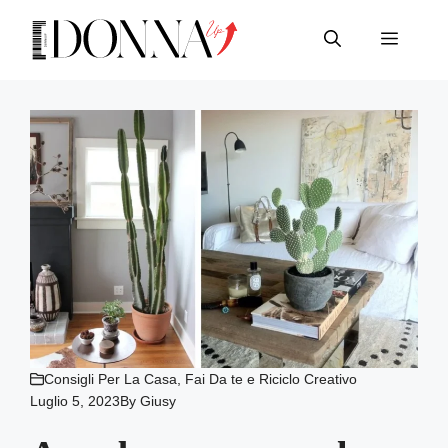
Vai
al
Menu
contenuto
Consigli Per La Casa
,
Fai Da te e Riciclo Creativo
Luglio 5, 2023
By
Giusy