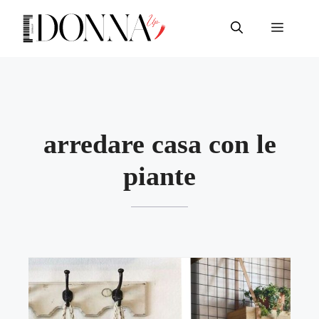
Vai
al
Menu
contenuto
arredare casa con le
piante