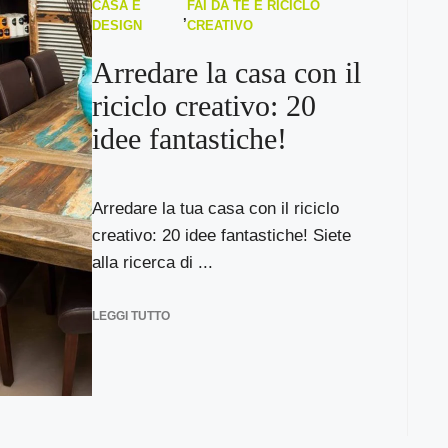
CASA E
FAI DA TE E RICICLO
,
DESIGN
CREATIVO
Arredare la casa con il
riciclo creativo: 20
idee fantastiche!
Arredare la tua casa con il riciclo
creativo: 20 idee fantastiche! Siete
alla ricerca di ...
LEGGI TUTTO