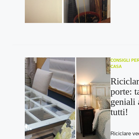
CONSIGLI PER
CASA
Ricicla
porte: t
geniali 
tutti!
Riciclare ve