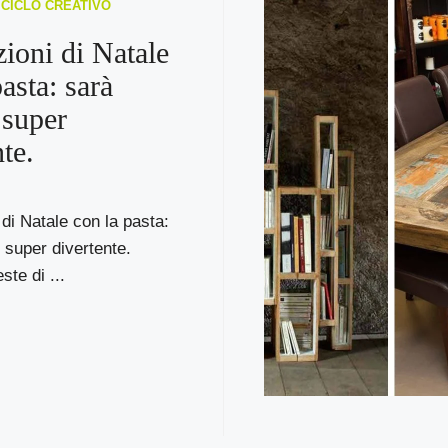
RICICLO CREATIVO
ioni di Natale
asta: sarà
 super
te.
di Natale con la pasta:
e super divertente.
ste di ...