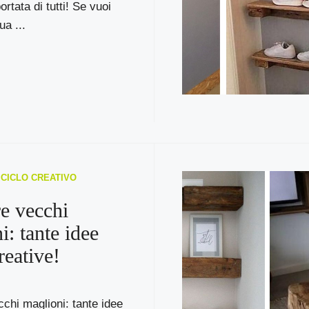
portata di tutti! Se vuoi
ua ...
RICICLO CREATIVO
re vecchi
i: tante idee
creative!
cchi maglioni: tante idee