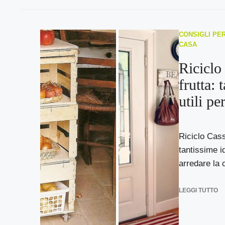
CONSIGLI PER
CASA
Riciclo
frutta: 
utili pe
Riciclo Casse
tantissime id
arredare la 
LEGGI TUTTO