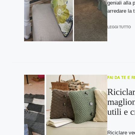
geniali alla 
arredare la t
LEGGI TUTTO
FAI DA TE E 
Ricicla
maglion
utili e 
Riciclare ve