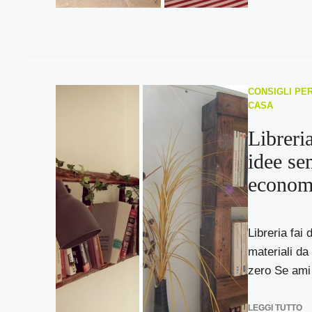
CONSIGLI PER
CASA
Libreria
idee se
econom
Libreria fai d
materiali da 
zero Se ami 
LEGGI TUTTO