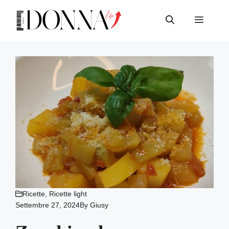
Vai
al
Menu
contenuto
Ricette
,
Ricette light
Settembre 27, 2024
By
Giusy