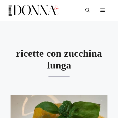
Vai
al
Menu
contenuto
ricette con zucchina
lunga