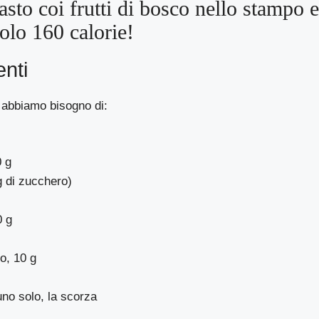
asto coi frutti di bosco nello stampo e 
olo 160 calorie!
enti
 abbiamo bisogno di:
0 g
g di zucchero)
0 g
o, 10 g
uno solo, la scorza