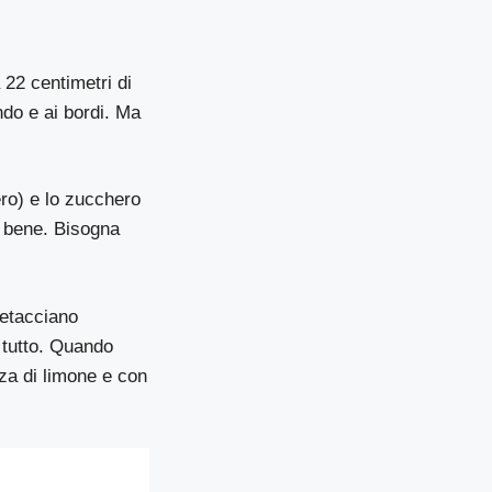
 22 centimetri di
ndo e ai bordi. Ma
ero) e lo zucchero
n bene. Bisogna
setacciano
l tutto. Quando
rza di limone e con