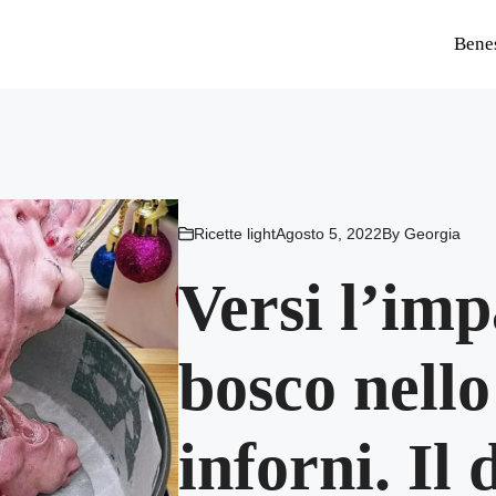
Bene
Ricette light
Agosto 5, 2022
By
Georgia
Versi l’impa
bosco nell
inforni. Il 