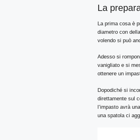
La prepar
La prima cosa è pr
diametro con della
volendo si può an
Adesso si rompono 
vanigliato e si me
ottenere un impa
Dopodiché si incor
direttamente sul c
l’impasto avrà una
una spatola ci agg