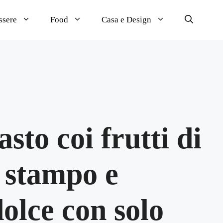
ssere
Food
Casa e Design
sto coi frutti di
o stampo e
dolce con solo