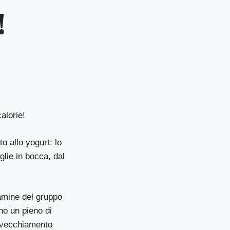
!
calorie!
to allo yogurt: lo
glie in bocca, dal
tamine del gruppo
ono un pieno di
’invecchiamento