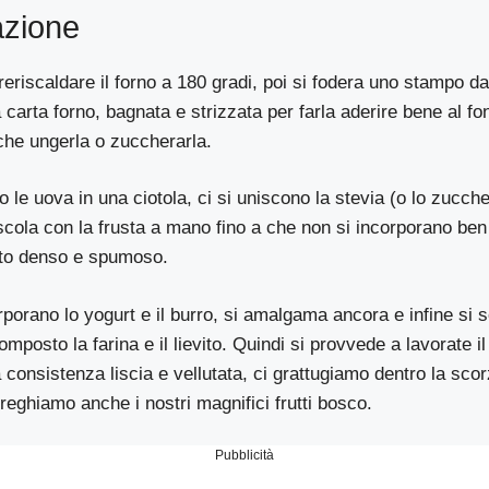
azione
eriscaldare il forno a 180 gradi, poi si fodera uno stampo da
 carta forno, bagnata e strizzata per farla aderire bene al fo
che ungerla o zuccherarla.
le uova in una ciotola, ci si uniscono la stevia (o lo zucch
scola con la frusta a mano fino a che non si incorporano be
sto denso e spumoso.
porano lo yogurt e il burro, si amalgama ancora e infine si 
omposto la farina e il lievito. Quindi si provvede a lavorate i
 consistenza liscia e vellutata, ci grattugiamo dentro la sco
reghiamo anche i nostri magnifici frutti bosco.
Pubblicità