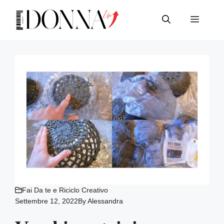
Vai
al
Menu
contenuto
Fai Da te e Riciclo Creativo
Settembre 12, 2022
By
Alessandra