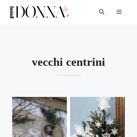
Vai
al
Menu
contenuto
vecchi centrini