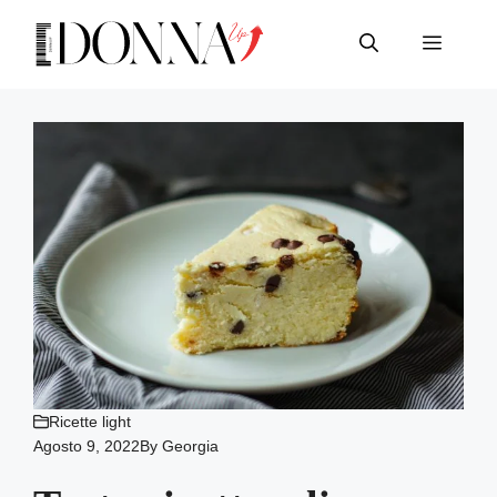
Vai
al
Menu
contenuto
Ricette light
Agosto 9, 2022
By
Georgia