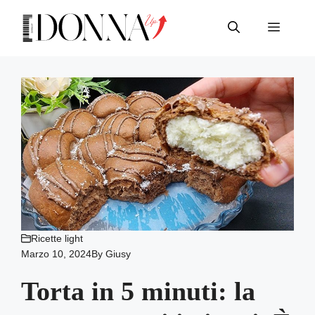
Vai
al
Menu
contenuto
Ricette light
Marzo 10, 2024
By
Giusy
Torta in 5 minuti: la