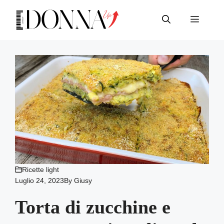
Vai
al
Menu
contenuto
Ricette light
Luglio 24, 2023
By
Giusy
Torta di zucchine e