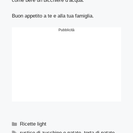
come bere un bicchiere d’acqua.
Buon appetito a te e alla tua famiglia.
Pubblicità
Categorie
Ricette light
Tag
rustico di zucchine e patate
,
torta di patate
,