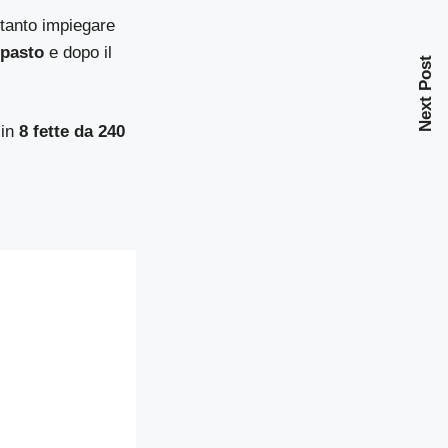
ltanto impiegare
mpasto
e dopo il
Next Post
 in
8 fette da 240