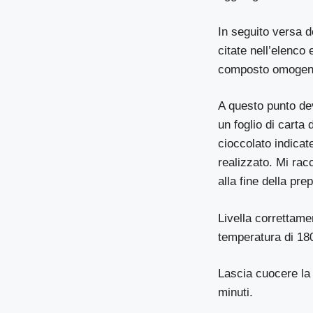
In seguito versa d
citate nell’elenco
composto omogene
A questo punto dev
un foglio di carta
cioccolato indicat
realizzato. Mi rac
alla fine della pre
Livella correttame
temperatura di 180
Lascia cuocere la 
minuti.