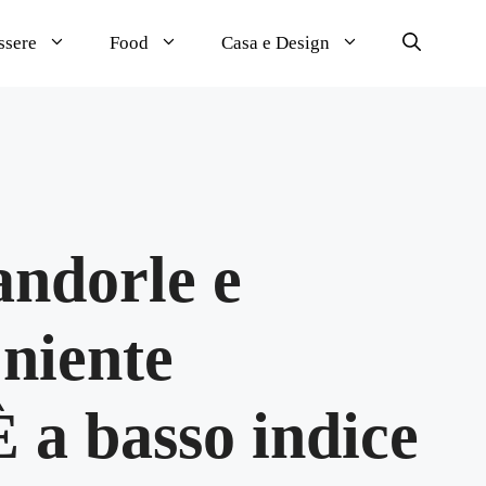
ssere
Food
Casa e Design
andorle e
 niente
 a basso indice