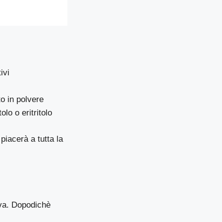
ivi
to in polvere
lo o eritritolo
 piacerà a tutta la
ova. Dopodichè