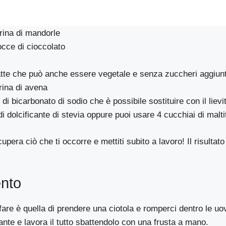
arina di mandorle
occe di cioccolato
atte che può anche essere vegetale e senza zuccheri aggiunt
arina di avena
di bicarbonato di sodio che è possibile sostituire con il lievi
i dolcificante di stevia oppure puoi usare 4 cucchiai di maltito
pera ciò che ti occorre e mettiti subito a lavoro! Il risultato
nto
are è quella di prendere una ciotola e romperci dentro le u
cante e lavora il tutto sbattendolo con una frusta a mano.