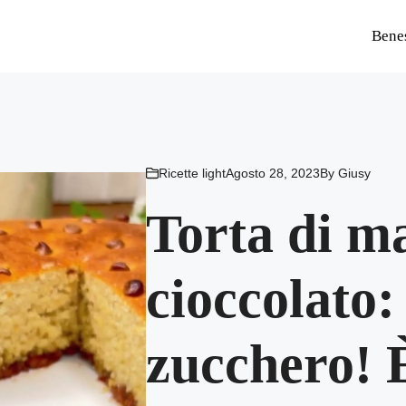
Bene
Ricette light
Agosto 28, 2023
By
Giusy
Torta di m
cioccolato:
zucchero! È