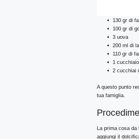
130 gr di f
100 gr di g
3 uova
200 ml di l
110 gr di f
1 cucchiaio 
2 cucchiai d
A questo punto recu
tua famiglia.
Procedime
La prima cosa da f
aggiungi il dolcifi