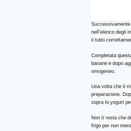
Successivamente po
nell’elenco degli i
il tutto correttame
Completata questa 
banane e dopo agg
omogeneo.
Una volta che il ri
preparazione. Dopo
sopra lo yogurt per
Non ti resta che de
frigo per non meno