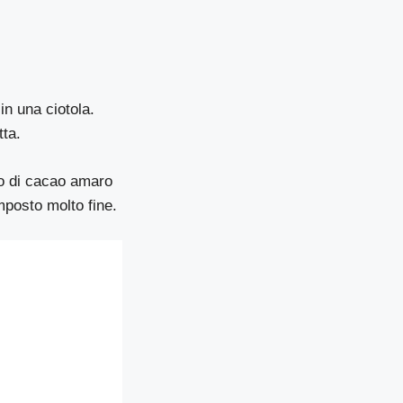
in una ciotola.
tta.
aio di cacao amaro
mposto molto fine.