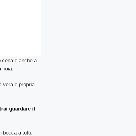
o cena e anche a
a noia.
a vera e propria
trai guardare il
n bocca a tutti.