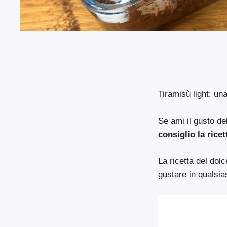
Tiramisù light: un
Se ami il gusto d
consiglio la ricet
La ricetta del dolc
gustare in qualsia