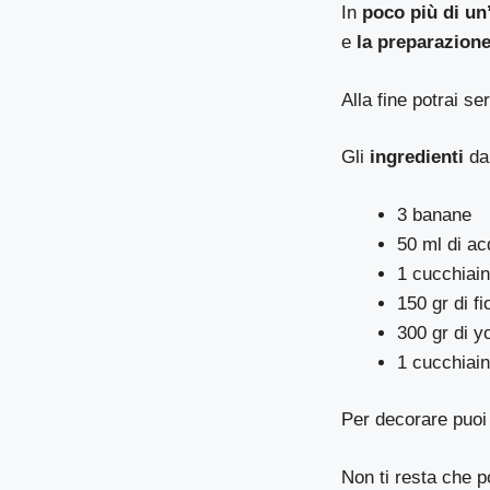
In
poco più di un
e
la preparazione
Alla fine potrai se
Gli
ingredienti
da
3 banane
50 ml di ac
1 cucchiain
150 gr di f
300 gr di y
1 cucchiai
Per decorare puoi
Non ti resta che p