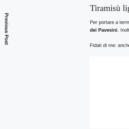
Tiramisù li
Previous Post
Per portare a term
dei Pavesini
. Ino
Fidati di me: anch