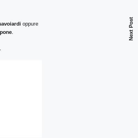
Next Post
savoiardi
oppure
rpone
.
.