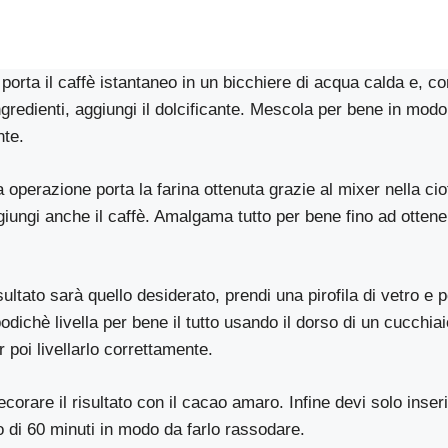
rta il caffè istantaneo in un bicchiere di acqua calda e, c
ngredienti, aggiungi il dolcificante. Mescola per bene in modo
nte.
operazione porta la farina ottenuta grazie al mixer nella cio
iungi anche il caffè. Amalgama tutto per bene fino ad otte
sultato sarà quello desiderato, prendi una pirofila di vetro e p
dichè livella per bene il tutto usando il dorso di un cucchia
 poi livellarlo correttamente.
corare il risultato con il cacao amaro. Infine devi solo inserir
 di 60 minuti in modo da farlo rassodare.