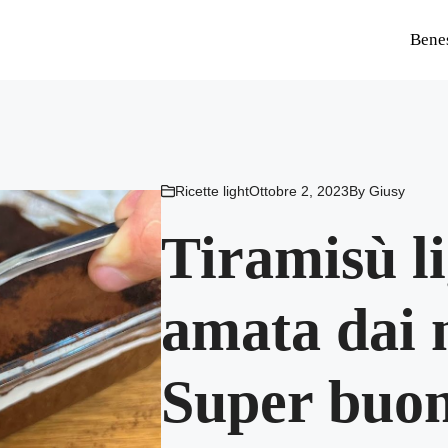
Bene
Ricette light
Ottobre 2, 2023
By
Giusy
Tiramisù li
amata dai n
Super buon