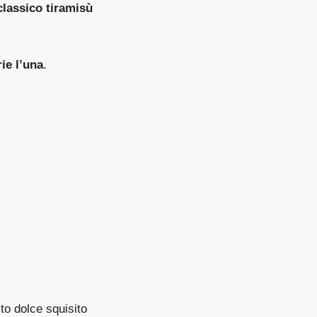
classico tiramisù
ie l’una
.
sto dolce squisito