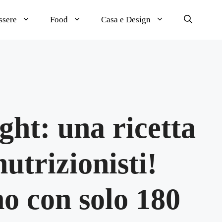
ssere
Food
Casa e Design
ght: una ricetta
utrizionisti!
o con solo 180