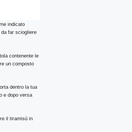
ome indicato
 da far sciogliere
tola contenente le
nere un composto
orta dentro la tua
io e dopo versa
e il tiramisù in