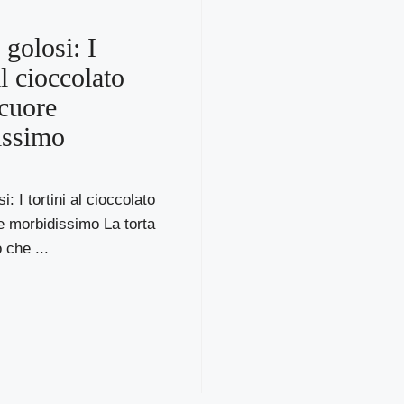
 golosi: I
al cioccolato
cuore
issimo
i: I tortini al cioccolato
e morbidissimo La torta
 che ...