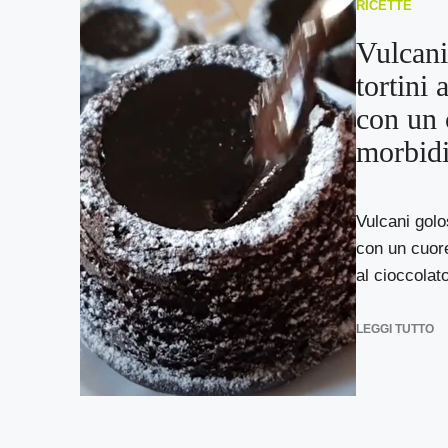
RICETTE
Vulcani
tortini 
con un 
morbid
Vulcani golos
con un cuor
al cioccolato
LEGGI TUTTO