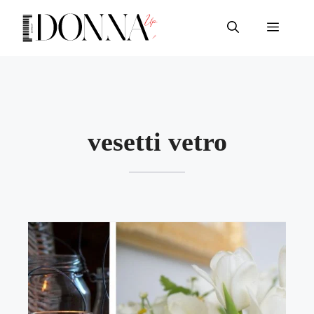
Vai
al
Menu
contenuto
vesetti vetro