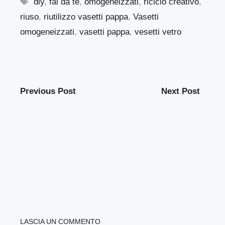
Tag
diy
,
fai da te
,
omogeneizzati
,
riciclo creativo
,
riuso
,
riutilizzo vasetti pappa
,
Vasetti
omogeneizzati
,
vasetti pappa
,
vesetti vetro
Previous Post
Next Post
LASCIA UN COMMENTO