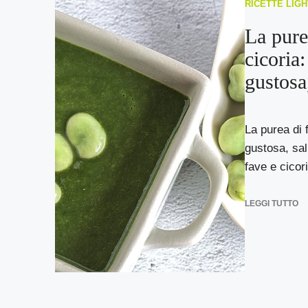
RICETTE LIGH
La pure
cicoria:
gustosa
La purea di f
gustosa, sal
fave e cicori
LEGGI TUTTO