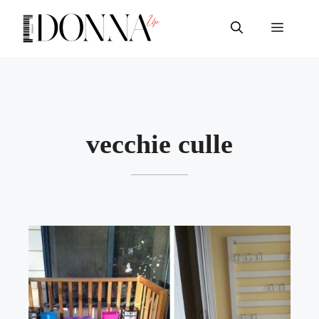
Vai
al
Menu
contenuto
vecchie culle