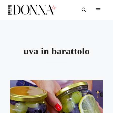
Vai
al
Menu
contenuto
uva in barattolo