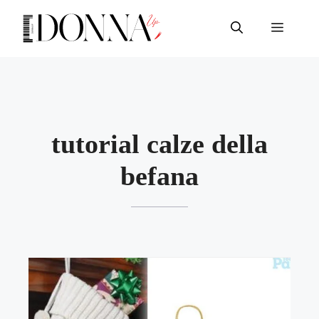
Vai
al
Menu
contenuto
tutorial calze della
befana