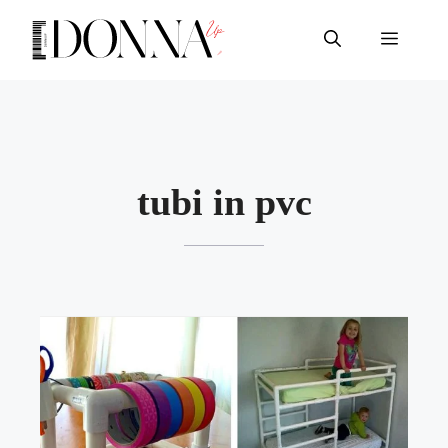
Vai
al
Menu
contenuto
tubi in pvc