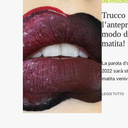
UNCATEGORI
Trucco 
l’antep
modo di
matita!
La parola d’
2022 sarà s
matita veniv
LEGGI TUTTO