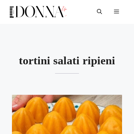
Vai
al
Menu
contenuto
tortini salati ripieni