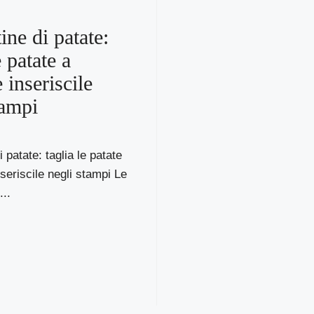
ine di patate:
e patate a
e inseriscile
tampi
i patate: taglia le patate
nseriscile negli stampi Le
...