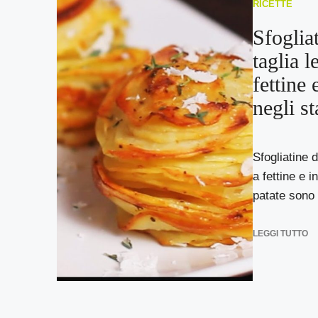
RICETTE
Sfogliat
taglia l
fettine 
negli s
Sfogliatine d
a fettine e i
patate sono 
LEGGI TUTTO