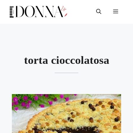
Vai
al
Menu
contenuto
torta cioccolatosa