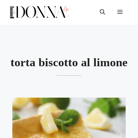
Vai
al
Menu
contenuto
torta biscotto al limone