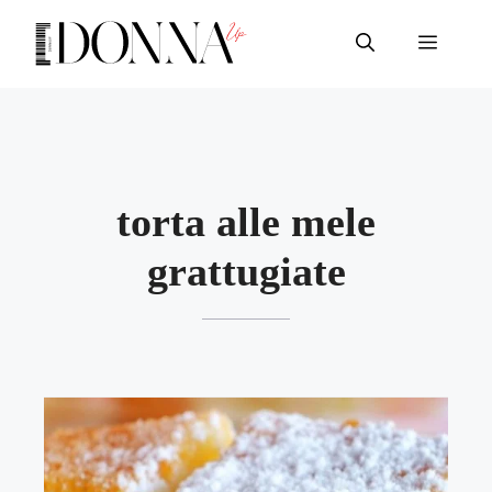
Vai
al
Menu
contenuto
torta alle mele
grattugiate