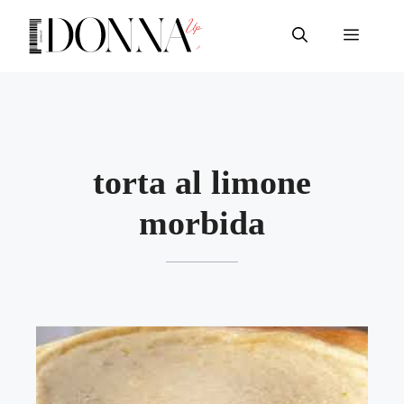
Vai
al
Menu
contenuto
torta al limone
morbida