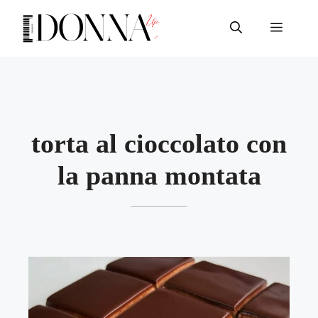
Vai
al
Menu
contenuto
torta al cioccolato con
la panna montata