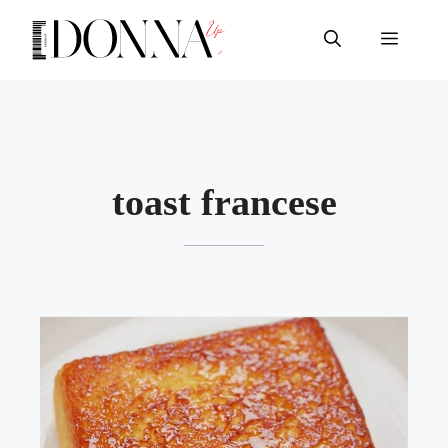
Vai
al
Menu
contenuto
toast francese