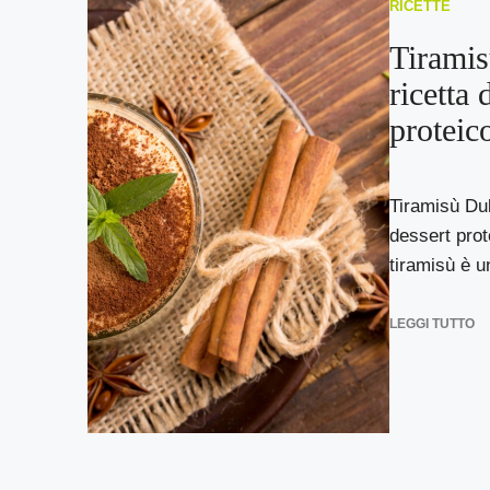
RICETTE
Tiramis
ricetta 
proteic
Tiramisù Duk
dessert prot
tiramisù è un
LEGGI TUTTO