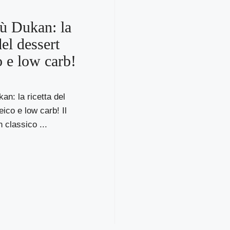
ù Dukan: la
del dessert
o e low carb!
an: la ricetta del
eico e low carb! Il
 classico ...