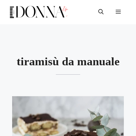
Vai
al
Menu
contenuto
tiramisù da manuale