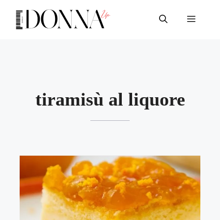
Vai
al
Menu
contenuto
tiramisù al liquore