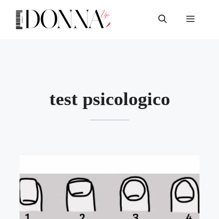
Vai
al
Menu
contenuto
test psicologico