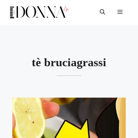
Vai
al
Menu
contenuto
tè bruciagrassi