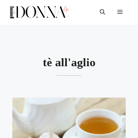
Vai
al
Menu
contenuto
tè all'aglio