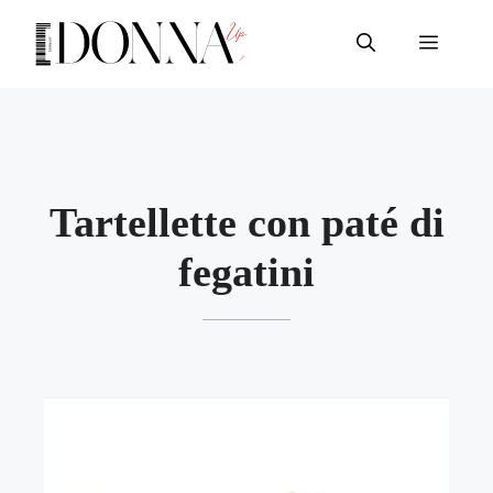
Vai
al
Menu
contenuto
Tartellette con paté di
fegatini