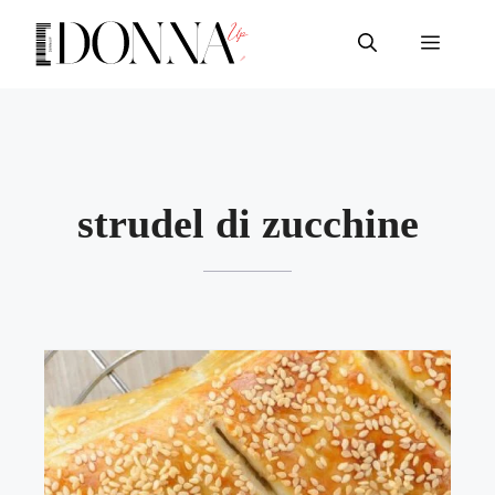
Vai
al
Menu
contenuto
strudel di zucchine