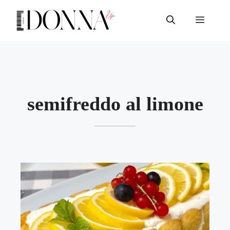
Vai
al
Menu
contenuto
semifreddo al limone