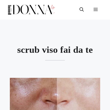
Vai
al
Menu
contenuto
scrub viso fai da te