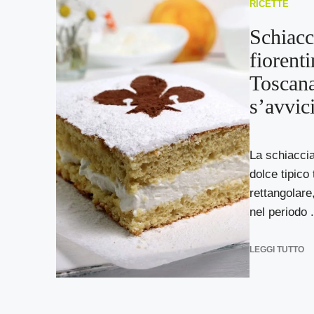
RICETTE
Schiacci
fiorent
Toscana
s’avvic
La schiaccia
dolce tipico
rettangolare
nel periodo .
LEGGI TUTTO