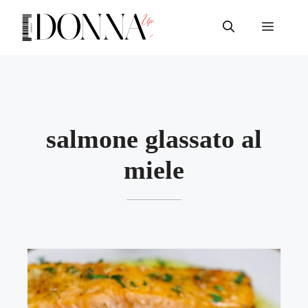
Vai
al
Menu
contenuto
salmone glassato al
miele