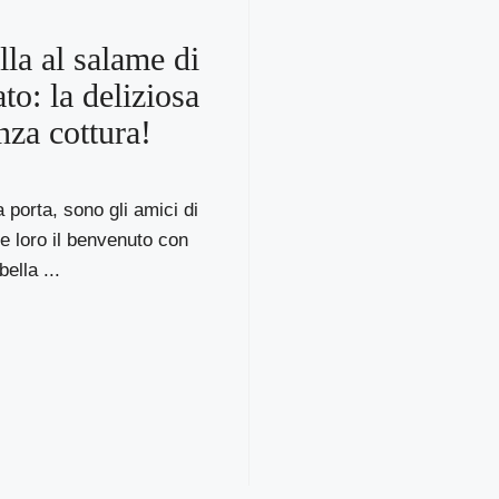
la al salame di
to: la deliziosa
nza cottura!
 porta, sono gli amici di
 loro il benvenuto con
ella ...