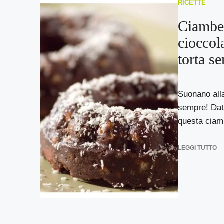
RICETTE
Ciambel
cioccola
torta se
Suonano alla
sempre! Date
questa ciamb
LEGGI TUTTO