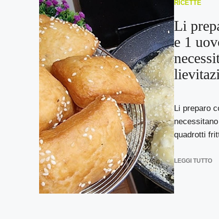
RICETTE
Li prep
e 1 uov
necessi
lievitaz
Li preparo c
necessitano d
quadrotti fritt
LEGGI TUTTO