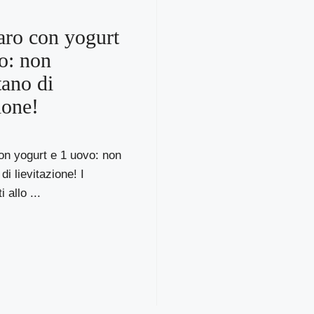
aro con yogurt
o: non
tano di
ione!
on yogurt e 1 uovo: non
i lievitazione! I
i allo ...