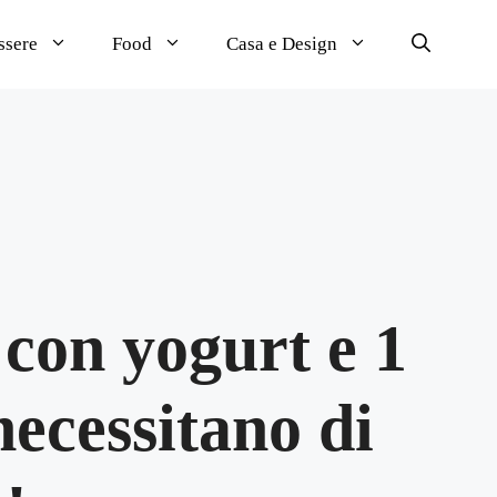
ssere
Food
Casa e Design
 con yogurt e 1
ecessitano di