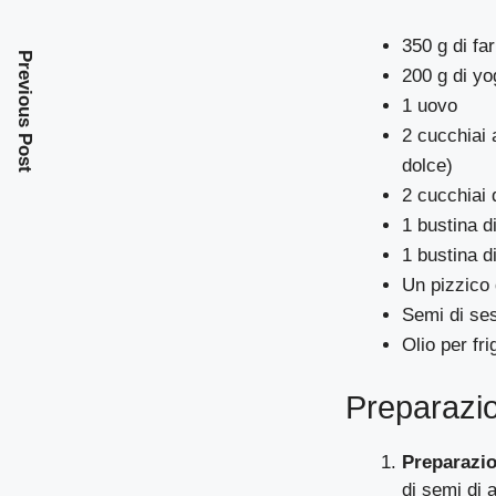
350 g di fa
Previous Post
200 g di yo
1 uovo
2 cucchiai 
dolce)
2 cucchiai d
1 bustina di
1 bustina di
Un pizzico 
Semi di se
Olio per fr
Preparazi
Preparazio
di semi di a