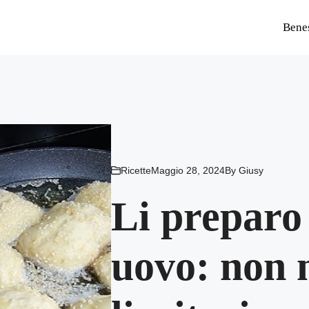
Bene
Ricette
Maggio 28, 2024
By
Giusy
Li preparo
uovo: non n