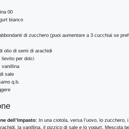
rina 00
gurt bianco
abbondanti di zucchero (puoi aumentare a 3 cucchiai se pref
i olio di semi di arachidi
 lievito per dolci
 vanillina
di sale
samo q.b.
iggere
one
ne dell’Impasto:
In una ciotola, versa l’uovo, lo zucchero, i
rachidi, la vanillina, il pizzico di sale e lo yogurt. Mescola 