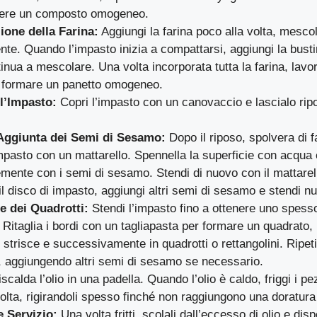
enere un composto omogeneo.
ione della Farina:
Aggiungi la farina poco alla volta, mesco
te. Quando l’impasto inizia a compattarsi, aggiungi la bustin
tinua a mescolare. Una volta incorporata tutta la farina, lavo
a formare un panetto omogeneo.
l’Impasto:
Copri l’impasto con un canovaccio e lascialo rip
Aggiunta dei Semi di Sesamo:
Dopo il riposo, spolvera di f
impasto con un mattarello. Spennella la superficie con acqua
ente con i semi di sesamo. Stendi di nuovo con il mattarello
il disco di impasto, aggiungi altri semi di sesamo e stendi 
 dei Quadrotti:
Stendi l’impasto fino a ottenere uno spess
 Ritaglia i bordi con un tagliapasta per formare un quadrato, 
n strisce e successivamente in quadrotti o rettangolini. Ripet
li, aggiungendo altri semi di sesamo se necessario.
scalda l’olio in una padella. Quando l’olio è caldo, friggi i pe
volta, rigirandoli spesso finché non raggiungono una doratura
e Servizio:
Una volta fritti, scolali dall’eccesso di olio e disp