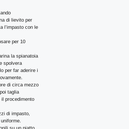
lando
a di lievito per
ra l’impasto con le
osare per 10
arina la spianatoia
 e spolvera
 per far aderire i
nuovamente.
ore di circa mezzo
poi taglia
i il procedimento
zzi di impasto,
 uniforme.
onili su un piatto