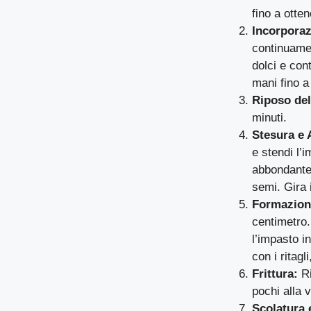
fino a ott
Incorporaz
continuamen
dolci e con
mani fino 
Riposo del
minuti.
Stesura e 
e stendi l’
abbondantem
semi. Gira 
Formazione
centimetro.
l’impasto i
con i ritag
Frittura:
Ri
pochi alla 
Scolatura 