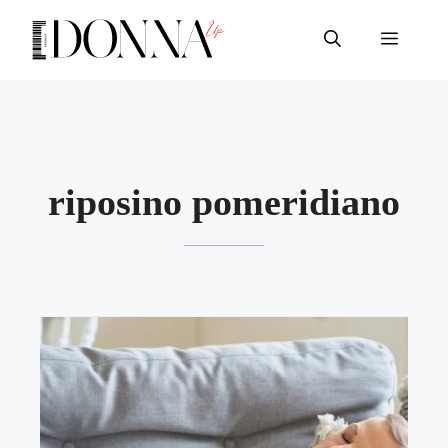
Vai
al
Menu
contenuto
riposino pomeridiano