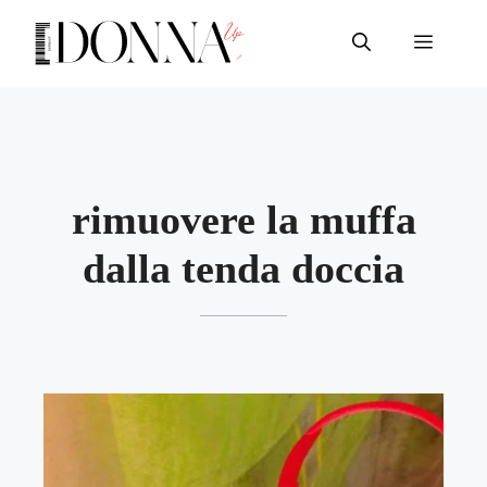
Vai
al
Menu
contenuto
rimuovere la muffa
dalla tenda doccia